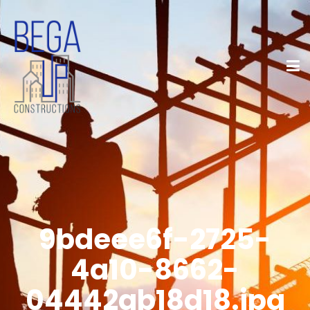
9bdeee6f-2725-
4a10-8662-
04442ab18d18.jpg