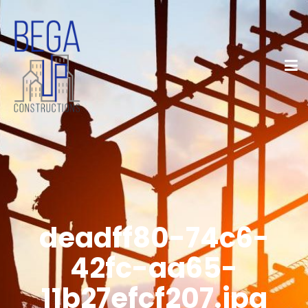
deadff80-74c6-
42fc-aa65-
11b27efcf207.jpg